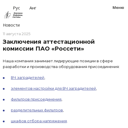
за
Рус
Анг
Меню
Новости
11 августа 2025
Заключения аттестационной
комиссии ПАО «Россети»
Наша компания занимает лидирующие позиции в сфере
разработки и производства оборудования присоединения:
ВЧ заградителей
,
элементов настройки для ВЧ заградителей
,
фильтров присоединения
,
разделительных фильтров
,
шкафов отбора напряжения
.