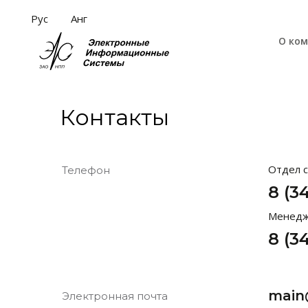
Рус
Анг
О ко
Контакты
Отдел 
Телефон
8 (3
Менедж
8 (3
main
Электронная почта