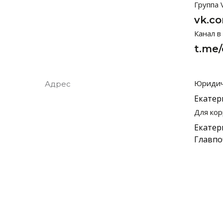
Группа 
vk.c
Канал в
t.me/
Юридич
Адрес
Екатер
Для ко
Екатери
Главпо