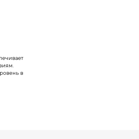
печивает
виям.
ровень в